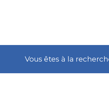
This
field
should
Vous êtes à la recherch
be
left
blank