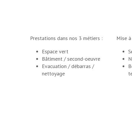
Prestations dans nos 3 métiers :
Mise à 
Espace vert
S
Bâtiment / second-oeuvre
N
Evacuation / débarras /
B
nettoyage
t